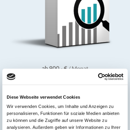
ab 900,- €
/ Monat
weitere Informationen
MAXIMALE SICHTBARKEIT FÜR SIE UND IHR
UNTERNEHMEN
Diese Webseite verwendet Cookies
Wir verwenden Cookies, um Inhalte und Anzeigen zu
Wir sorgen für maximale Präsenz in den Suchergebnissen
personalisieren, Funktionen für soziale Medien anbieten
und betreiben professionelles Linkmanagement mit einer
zu können und die Zugriffe auf unsere Website zu
langfristigen SEO-Strategie.
analysieren. Außerdem geben wir Informationen zu Ihrer