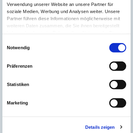
Verwendung unserer Website an unsere Partner für
Persönlicher Kampagnenmanager
soziale Medien, Werbung und Analysen weiter. Unsere
Partner führen diese Informationen möglicherweise mit
weiteren Daten zusammen, die Sie ihnen bereitgestellt
Abstimmung: quartalsweise
haben oder die sie im Rahmen Ihrer Nutzung der Dienste
gesammelt haben.
Einwilligungsauswahl
Notwendig
umfangreiche Websiteanalyse
Präferenzen
Konkurrenzanalyse
Statistiken
Erstellung von bis zu 18 SEO/GEO-Texten für Ihre
Marketing
Website
Erstellung von bis zu 18 Landingpages für Ihre
Details zeigen
Website