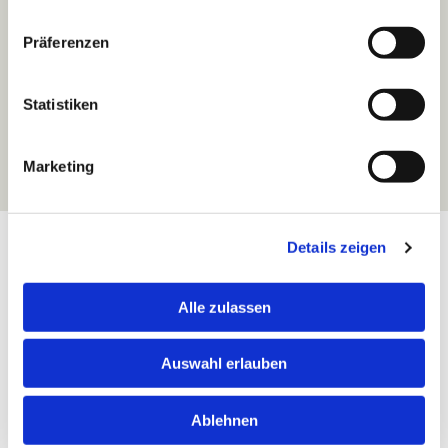
Mit unserem Know-how und unseren Plattformen
Präferenzen
schaffen wir Kontakte – ob vor Ort oder in der digitalen
Welt.
Statistiken
Von der lokalen Suche bis hin zur IT-Infrastruktur sorgen
wir dafür, dass unsere Kunden überall erreichbar sind.
Marketing
Details zeigen
Alle zulassen
5
75
Standorte
Jahre
Auswahl erlauben
u. a. Schwerin und
am Markt
München
Ablehnen