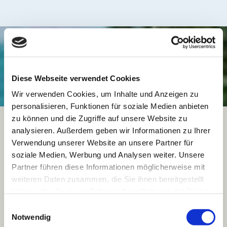
Onlinemarketing Experten brauchen
einen starken Partner, der Ihnen den
Rücken frei hält:
Diese Webseite verwendet Cookies
Wir verwenden Cookies, um Inhalte und Anzeigen zu
personalisieren, Funktionen für soziale Medien anbieten
zu können und die Zugriffe auf unsere Website zu
analysieren. Außerdem geben wir Informationen zu Ihrer
Verwendung unserer Website an unsere Partner für
soziale Medien, Werbung und Analysen weiter. Unsere
Partner führen diese Informationen möglicherweise mit
weiteren Daten zusammen, die Sie ihnen bereitgestellt
haben oder die sie im Rahmen Ihrer Nutzung der Dienste
Für uns gilt: Wir bringen unseren
gesammelt haben.
Einwilligungsauswahl
Notwendig
Kunden Kunden!